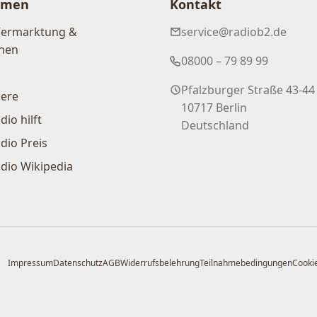
hmen
Kontakt
Vermarktung &
service@radiob2.de
nen
08000 – 79 89 99
Pfalzburger Straße 43-44
iere
10717 Berlin
dio hilft
Deutschland
dio Preis
dio Wikipedia
Impressum
Datenschutz
AGB
Widerrufsbelehrung
Teilnahmebedingungen
Cookie