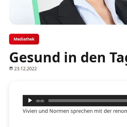
Mediathek
Gesund in den Ta
23.12.2022
Audio-
00:00
Player
Vivien und Normen sprechen mit der renom