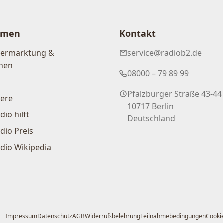
hmen
Kontakt
Vermarktung &
service@radiob2.de
nen
08000 – 79 89 99
Pfalzburger Straße 43-44
iere
10717 Berlin
dio hilft
Deutschland
dio Preis
dio Wikipedia
Impressum
Datenschutz
AGB
Widerrufsbelehrung
Teilnahmebedingungen
Cookie