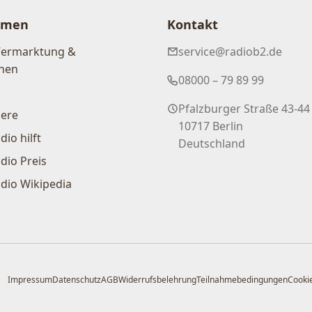
hmen
Kontakt
Vermarktung &
service@radiob2.de
nen
08000 – 79 89 99
Pfalzburger Straße 43-44
iere
10717 Berlin
dio hilft
Deutschland
dio Preis
dio Wikipedia
Impressum
Datenschutz
AGB
Widerrufsbelehrung
Teilnahmebedingungen
Cookie