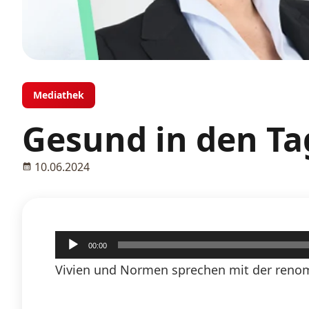
Mediathek
Gesund in den Ta
10.06.2024
Audio-
00:00
Player
Vivien und Normen sprechen mit der renom