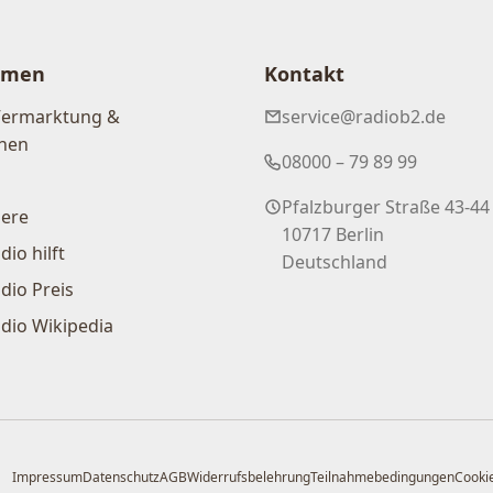
hmen
Kontakt
Vermarktung &
service@radiob2.de
nen
08000 – 79 89 99
Pfalzburger Straße 43-44
iere
10717 Berlin
dio hilft
Deutschland
dio Preis
dio Wikipedia
Impressum
Datenschutz
AGB
Widerrufsbelehrung
Teilnahmebedingungen
Cookie