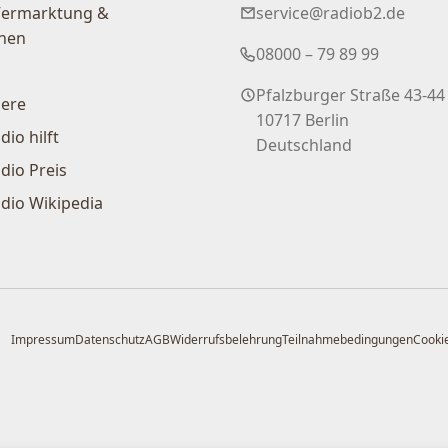
Vermarktung &
service@radiob2.de
nen
08000 – 79 89 99
Pfalzburger Straße 43-44
iere
10717 Berlin
dio hilft
Deutschland
dio Preis
dio Wikipedia
Impressum
Datenschutz
AGB
Widerrufsbelehrung
Teilnahmebedingungen
Cookie