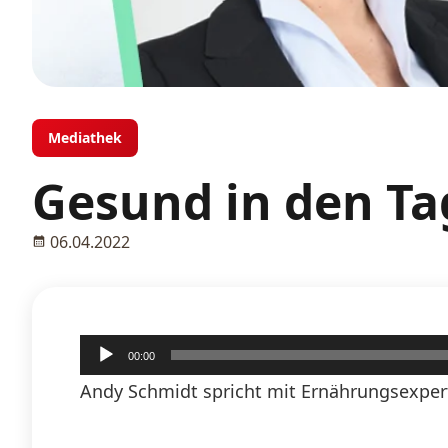
Mediathek
Gesund in den Ta
06.04.2022
Audio-
00:00
Player
Andy Schmidt spricht mit Ernährungsexpert