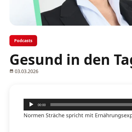
Podcasts
Gesund in den Ta
03.03.2026
Audio-
00:00
Player
Normen Sträche spricht mit Ernährungsexpe