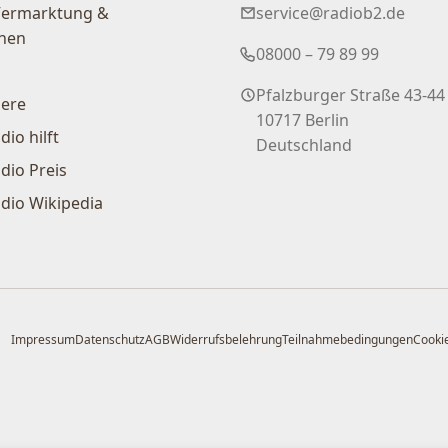
Vermarktung &
service@radiob2.de
nen
08000 – 79 89 99
Pfalzburger Straße 43-44
iere
10717 Berlin
dio hilft
Deutschland
dio Preis
dio Wikipedia
Impressum
Datenschutz
AGB
Widerrufsbelehrung
Teilnahmebedingungen
Cookie