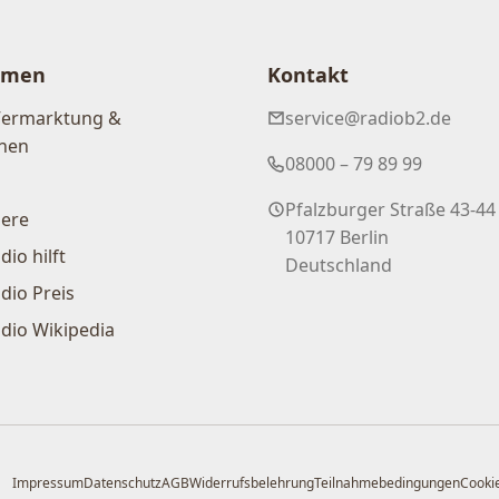
hmen
Kontakt
Vermarktung &
service@radiob2.de
nen
08000 – 79 89 99
Pfalzburger Straße 43-44
iere
10717 Berlin
dio hilft
Deutschland
dio Preis
dio Wikipedia
Impressum
Datenschutz
AGB
Widerrufsbelehrung
Teilnahmebedingungen
Cookie