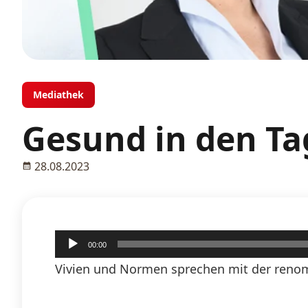
Mediathek
Gesund in den Tag
28.08.2023
Audio-
00:00
Player
Vivien und Normen sprechen mit der renom