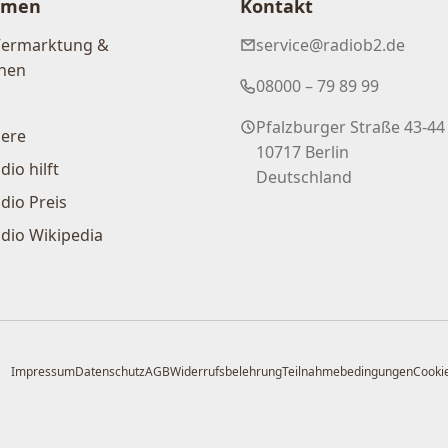
hmen
Kontakt
Vermarktung &
service@radiob2.de
nen
08000 – 79 89 99
Pfalzburger Straße 43-44
iere
10717 Berlin
dio hilft
Deutschland
dio Preis
dio Wikipedia
Impressum
Datenschutz
AGB
Widerrufsbelehrung
Teilnahmebedingungen
Cookie