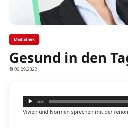
Mediathek
Gesund in den Ta
09.09.2022
Audio-
00:00
Player
Vivien und Normen sprechen mit der renom