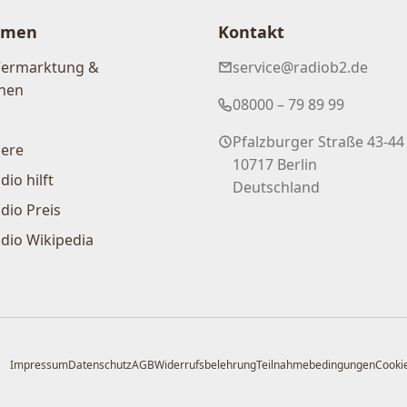
hmen
Kontakt
Vermarktung &
service@radiob2.de
nen
08000 – 79 89 99
Pfalzburger Straße 43-44
iere
10717 Berlin
dio hilft
Deutschland
dio Preis
dio Wikipedia
Impressum
Datenschutz
AGB
Widerrufsbelehrung
Teilnahmebedingungen
Cookie