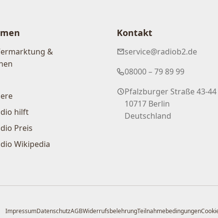
hmen
Kontakt
Vermarktung &
service@radiob2.de
nen
08000 – 79 89 99
Pfalzburger Straße 43-44
iere
10717 Berlin
dio hilft
Deutschland
dio Preis
dio Wikipedia
Impressum
Datenschutz
AGB
Widerrufsbelehrung
Teilnahmebedingungen
Cookie