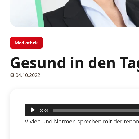
Mediathek
Gesund in den Ta
04.10.2022
Audio-
00:00
Player
Vivien und Normen sprechen mit der renom