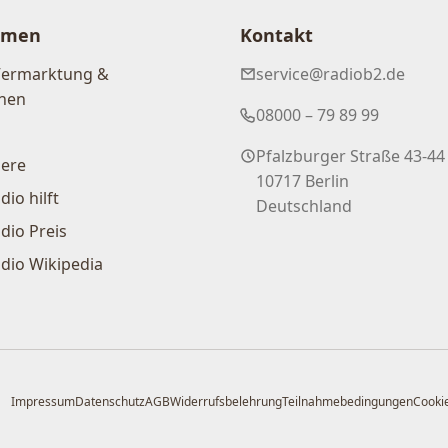
hmen
Kontakt
Vermarktung &
service@radiob2.de
nen
08000 – 79 89 99
Pfalzburger Straße 43-44
iere
10717 Berlin
dio hilft
Deutschland
dio Preis
dio Wikipedia
Impressum
Datenschutz
AGB
Widerrufsbelehrung
Teilnahmebedingungen
Cookie