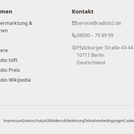
hmen
Kontakt
Vermarktung &
service@radiob2.de
nen
08000 – 79 89 99
Pfalzburger Straße 43-44
iere
10717 Berlin
dio hilft
Deutschland
dio Preis
dio Wikipedia
Impressum
Datenschutz
AGB
Widerrufsbelehrung
Teilnahmebedingungen
Cookie