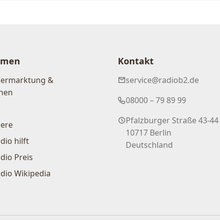
hmen
Kontakt
Vermarktung &
service@radiob2.de
nen
08000 – 79 89 99
Pfalzburger Straße 43-44
iere
10717 Berlin
dio hilft
Deutschland
dio Preis
dio Wikipedia