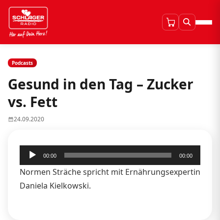
Podcasts
Gesund in den Tag – Zucker
vs. Fett
24.09.2020
Audio-
00:00
00:00
Player
Normen Sträche spricht mit Ernährungsexpertin
Daniela Kielkowski.