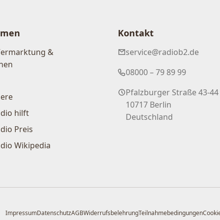
hmen
Kontakt
Vermarktung &
service@radiob2.de
nen
08000 – 79 89 99
Pfalzburger Straße 43-44
iere
10717 Berlin
dio hilft
Deutschland
dio Preis
dio Wikipedia
Impressum
Datenschutz
AGB
Widerrufsbelehrung
Teilnahmebedingungen
Cookie