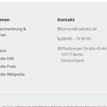
hmen
Kontakt
Vermarktung &
service@radiob2.de
nen
08000 – 79 89 99
Pfalzburger Straße 43-44
iere
10717 Berlin
dio hilft
Deutschland
dio Preis
dio Wikipedia