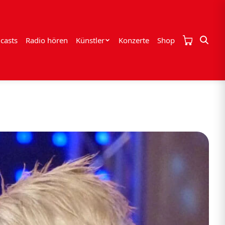
casts
Radio hören
Künstler
Konzerte
Shop