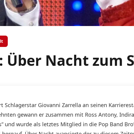
lt
a: Über Nacht zum S
 Schlagerstar Giovanni Zarrella an seinen Karrieres
zehnten gewann er zusammen mit Ross Antony, Indira
s“ und wurde als letztes Mitglied in die Pop Band Br
eil bergauf. Über Nacht avancierte der zu diesem Ze