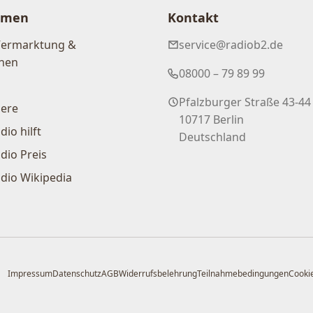
hmen
Kontakt
Vermarktung &
service@radiob2.de
nen
08000 – 79 89 99
Pfalzburger Straße 43-44
iere
10717 Berlin
dio hilft
Deutschland
dio Preis
dio Wikipedia
Impressum
Datenschutz
AGB
Widerrufsbelehrung
Teilnahmebedingungen
Cookie