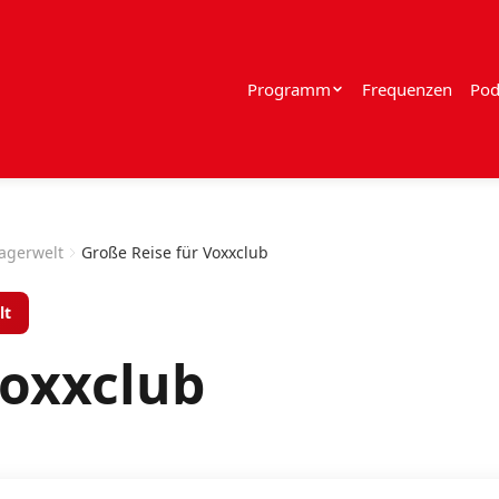
Programm
Frequenzen
Pod
lagerwelt
Große Reise für Voxxclub
lt
Voxxclub