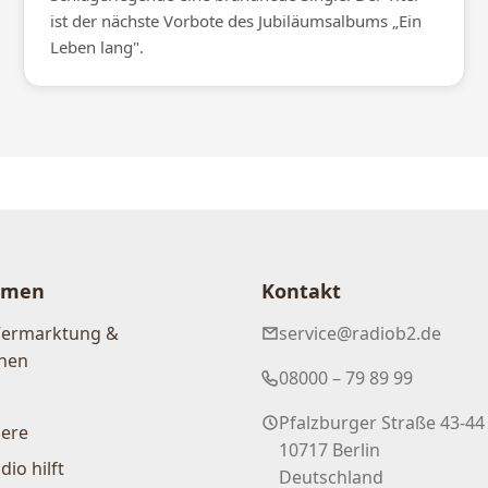
ist der nächste Vorbote des Jubiläumsalbums „Ein
Leben lang".
hmen
Kontakt
Vermarktung &
service@radiob2.de
nen
08000 – 79 89 99
Pfalzburger Straße 43-44
iere
10717 Berlin
dio hilft
Deutschland