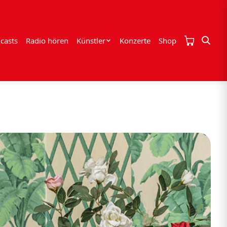
casts
Radio hören
Künstler
Konzerte
Shop