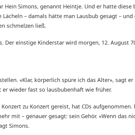
r Hein Simons, genannt Heintje. Und er hatte diese
he Lächeln – damals hätte man Lausbub gesagt – und
en schmelzen ließ.
. Der einstige Kinderstar wird morgen, 12. August 70
stellen. «Klar, körperlich spüre ich das Alter», sagt 
 er wieder fast so lausbubenhaft wie früher.
von Konzert zu Konzert gereist, hat CDs aufgenomme
mehr mit – genauer gesagt: sein Gehör. «Wenn das ni
 sagt Simons.