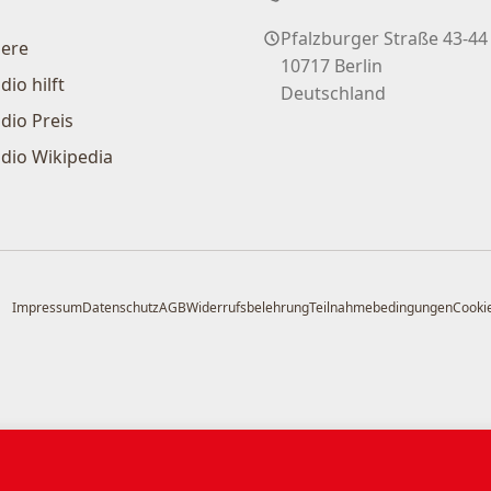
Pfalzburger Straße 43-44
iere
10717 Berlin
dio hilft
Deutschland
dio Preis
dio Wikipedia
Impressum
Datenschutz
AGB
Widerrufsbelehrung
Teilnahmebedingungen
Cookie