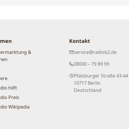
hmen
Kontakt
Vermarktung &
service@radiob2.de
nen
08000 – 79 89 99
Pfalzburger Straße 43-44
iere
10717 Berlin
dio hilft
Deutschland
dio Preis
dio Wikipedia