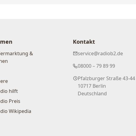
hmen
Kontakt
Vermarktung &
service@radiob2.de
nen
08000 – 79 89 99
Pfalzburger Straße 43-44
iere
10717 Berlin
dio hilft
Deutschland
dio Preis
dio Wikipedia