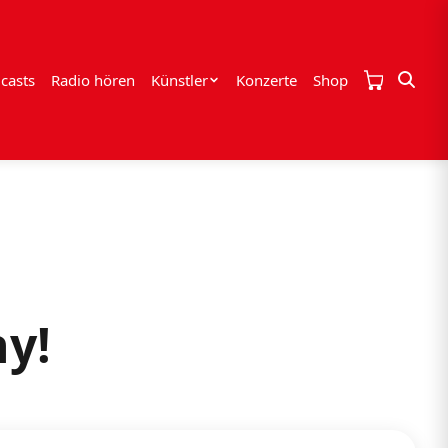
casts
Radio hören
Künstler
Konzerte
Shop
y!