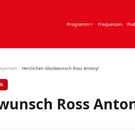
Programm
Frequenzen
Pod
lagerwelt
Herzlichen Glückwunsch Ross Antony!
lt
kwunsch Ross Anton