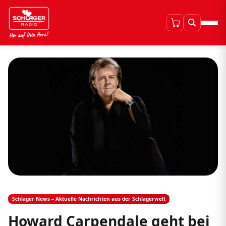
Schlager News – Aktuelle Nachrichten aus der Schlagerwelt
Howard Carpendale geht bei