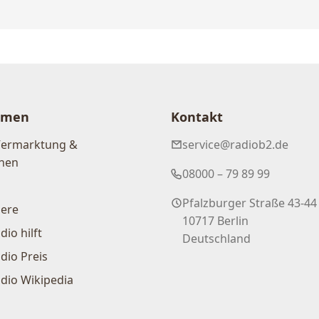
hmen
Kontakt
Vermarktung &
service@radiob2.de
nen
08000 – 79 89 99
Pfalzburger Straße 43-44
iere
10717 Berlin
dio hilft
Deutschland
dio Preis
dio Wikipedia