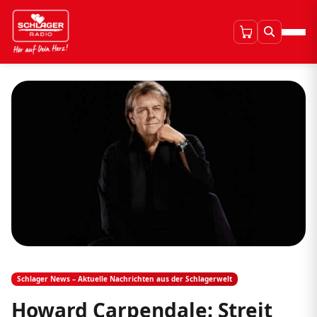
Schlager News – Aktuelle Nachrichten aus der Schlagerwelt
Howard Carpendale: Streit