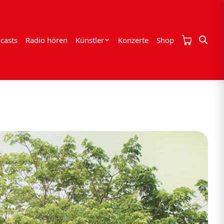
casts
Radio hören
Künstler
Konzerte
Shop