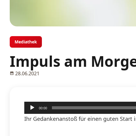
Mediathek
Impuls am Morgen
28.06.2021
Audio-
00:00
Player
Ihr Gedankenanstoß für einen guten Start i