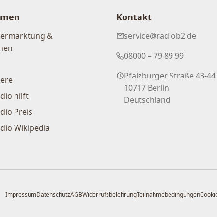
hmen
Kontakt
Vermarktung &
service@radiob2.de
nen
08000 – 79 89 99
Pfalzburger Straße 43-44
iere
10717 Berlin
dio hilft
Deutschland
dio Preis
dio Wikipedia
Impressum
Datenschutz
AGB
Widerrufsbelehrung
Teilnahmebedingungen
Cookie