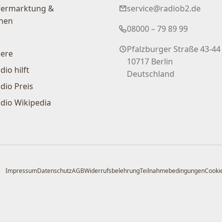
Vermarktung &
service@radiob2.de
nen
08000 – 79 89 99
Pfalzburger Straße 43-44
iere
10717 Berlin
dio hilft
Deutschland
dio Preis
dio Wikipedia
Impressum
Datenschutz
AGB
Widerrufsbelehrung
Teilnahmebedingungen
Cookie