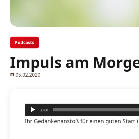
Podcasts
Impuls am Morge
05.02.2020
Audio-
00:00
Player
Ihr Gedankenanstoß für einen guten Start i