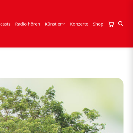
casts
Radio hören
Künstler
Konzerte
Shop