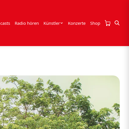
casts
Radio hören
Künstler
Konzerte
Shop