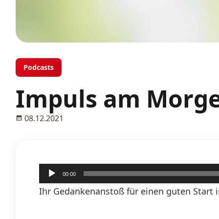
Podcasts
Impuls am Morge
08.12.2021
Audio-
00:00
Player
Ihr Gedankenanstoß für einen guten Start i