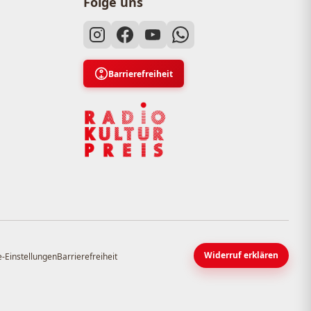
Folge uns
Barrierefreiheit
Widerruf erklären
-Einstellungen
Barrierefreiheit