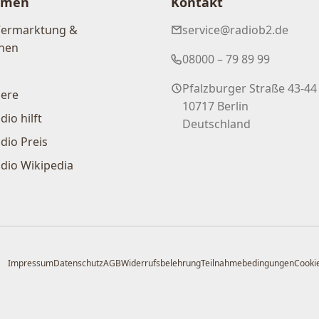
hmen
Kontakt
Vermarktung &
service@radiob2.de
nen
08000 – 79 89 99
Pfalzburger Straße 43-44
iere
10717 Berlin
dio hilft
Deutschland
dio Preis
dio Wikipedia
Impressum
Datenschutz
AGB
Widerrufsbelehrung
Teilnahmebedingungen
Cookie