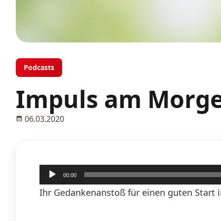
Podcasts
Impuls am Morge
06.03.2020
Audio-
00:00
Player
Ihr Gedankenanstoß für einen guten Start i