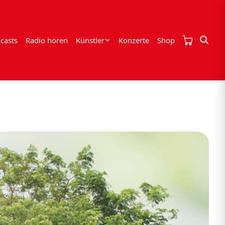
casts
Radio hören
Künstler
Konzerte
Shop