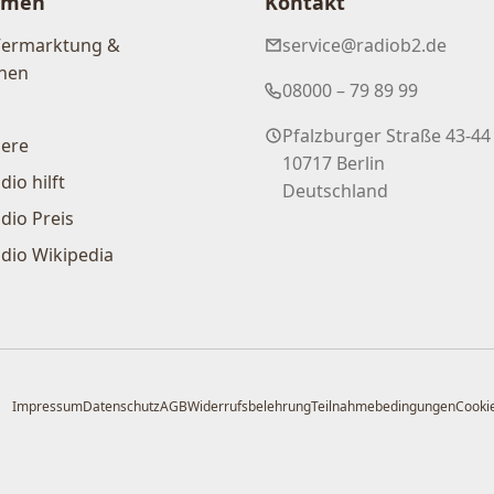
hmen
Kontakt
Vermarktung &
service@radiob2.de
nen
08000 – 79 89 99
Pfalzburger Straße 43-44
iere
10717 Berlin
dio hilft
Deutschland
dio Preis
dio Wikipedia
Impressum
Datenschutz
AGB
Widerrufsbelehrung
Teilnahmebedingungen
Cookie