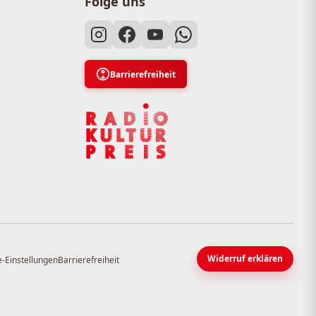
Folge uns
Barrierefreiheit
Widerruf erklären
-Einstellungen
Barrierefreiheit