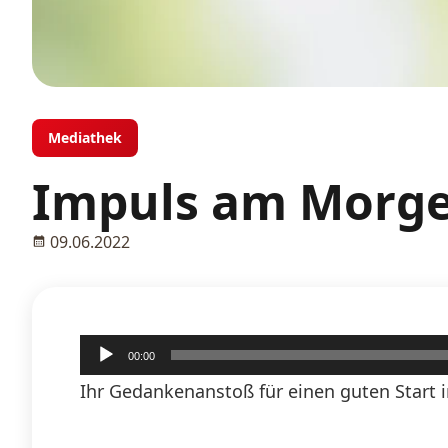
Mediathek
Impuls am Morgen
09.06.2022
Audio-
00:00
Player
Ihr Gedankenanstoß für einen guten Start i