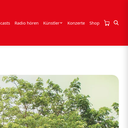
casts
Radio hören
Künstler
Konzerte
Shop