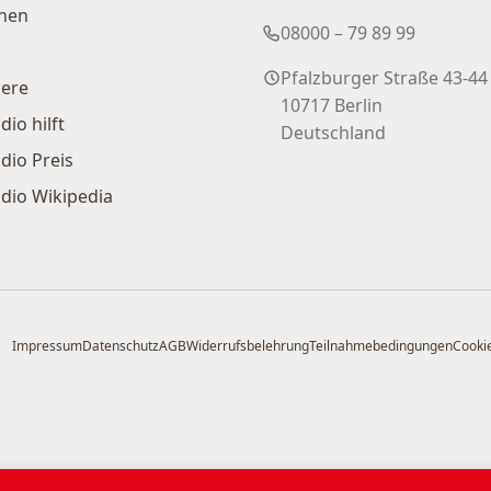
nen
08000 – 79 89 99
Pfalzburger Straße 43-44
iere
10717 Berlin
dio hilft
Deutschland
dio Preis
dio Wikipedia
Impressum
Datenschutz
AGB
Widerrufsbelehrung
Teilnahmebedingungen
Cookie