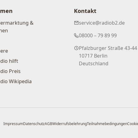
hmen
Kontakt
Vermarktung &
service@radiob2.de
nen
08000 – 79 89 99
Pfalzburger Straße 43-44
iere
10717 Berlin
dio hilft
Deutschland
dio Preis
dio Wikipedia
Impressum
Datenschutz
AGB
Widerrufsbelehrung
Teilnahmebedingungen
Cookie