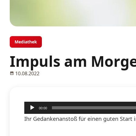
Mediathek
Impuls am Morge
10.08.2022
Audio-
00:00
Player
Ihr Gedankenanstoß für einen guten Start i