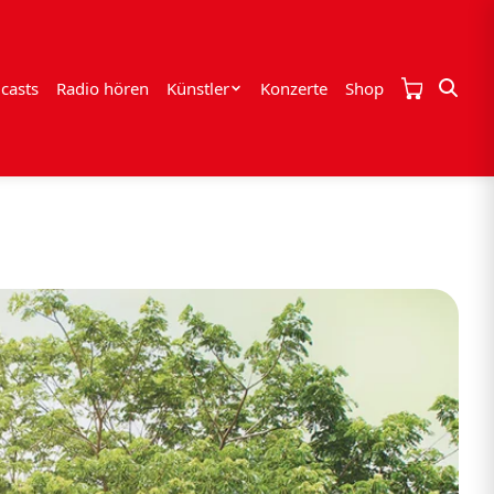
casts
Radio hören
Künstler
Konzerte
Shop