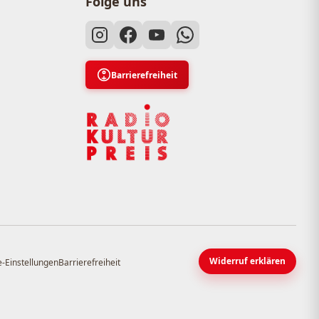
Folge uns
Barrierefreiheit
Widerruf erklären
-Einstellungen
Barrierefreiheit