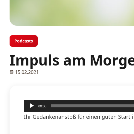
Podcasts
Impuls am Morge
15.02.2021
Audio-
00:00
Player
Ihr Gedankenanstoß für einen guten Start i