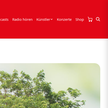
casts
Radio hören
Künstler
Konzerte
Shop