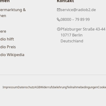
hmen
Kontakt
Vermarktung &
service@radiob2.de
nen
08000 – 79 89 99
Pfalzburger Straße 43-44
iere
10717 Berlin
dio hilft
Deutschland
dio Preis
dio Wikipedia
Impressum
Datenschutz
AGB
Widerrufsbelehrung
Teilnahmebedingungen
Cookie