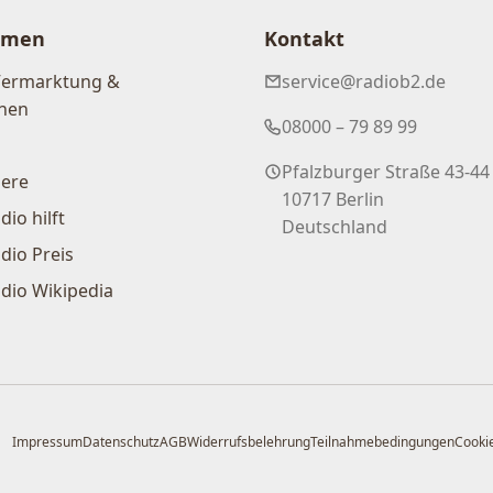
hmen
Kontakt
Vermarktung &
service@radiob2.de
nen
08000 – 79 89 99
Pfalzburger Straße 43-44
iere
10717 Berlin
dio hilft
Deutschland
dio Preis
dio Wikipedia
Impressum
Datenschutz
AGB
Widerrufsbelehrung
Teilnahmebedingungen
Cookie