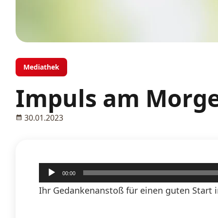
Mediathek
Impuls am Morge
30.01.2023
Audio-
00:00
Player
Ihr Gedankenanstoß für einen guten Start i