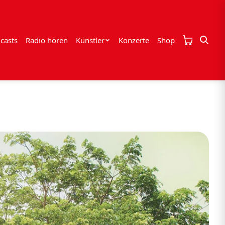
casts
Radio hören
Künstler
Konzerte
Shop