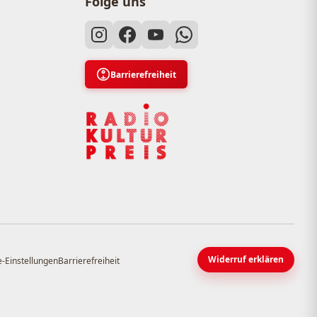
Folge uns
Barrierefreiheit
Widerruf erklären
-Einstellungen
Barrierefreiheit