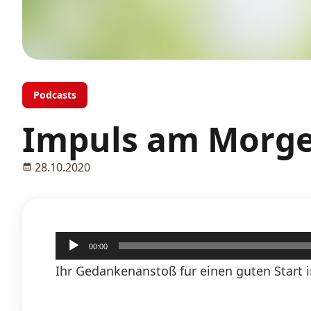
Podcasts
Impuls am Morge
28.10.2020
Audio-
00:00
Player
Ihr Gedankenanstoß für einen guten Start i