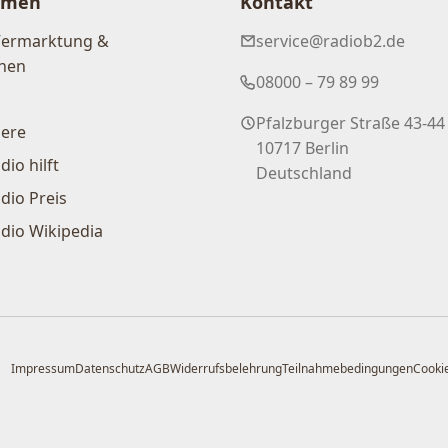
hmen
Kontakt
Vermarktung &
service@radiob2.de
nen
08000 – 79 89 99
Pfalzburger Straße 43-44
iere
10717 Berlin
dio hilft
Deutschland
dio Preis
dio Wikipedia
Impressum
Datenschutz
AGB
Widerrufsbelehrung
Teilnahmebedingungen
Cookie