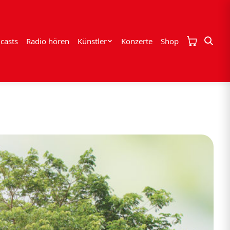
casts
Radio hören
Künstler
Konzerte
Shop