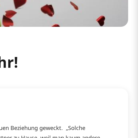
hr!
 neuen Beziehung geweckt. „Solche
artner zu Hause, weil man kaum andere