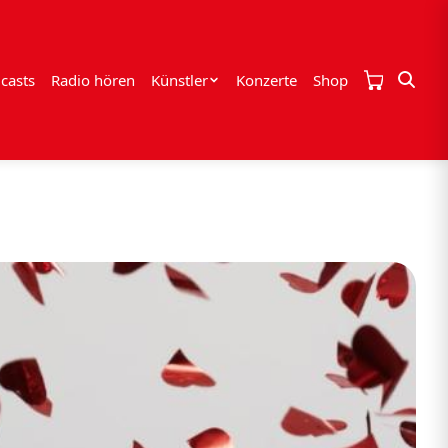
casts
Radio hören
Künstler
Konzerte
Shop