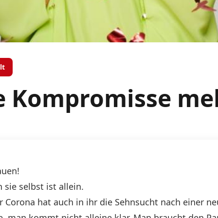
lt
ne Kompromisse me
auen!
ie selbst ist allein.
aber Corona hat auch in ihr die Sehnsucht nach einer
ne, man kommt nicht alleine klar. Man braucht den P