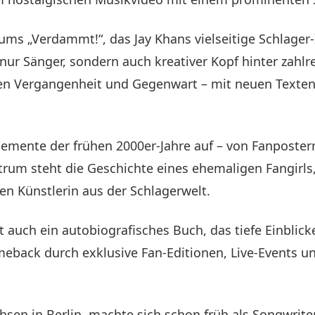
ums „Verdammt!“, das Jay Khans vielseitige Schlager-I
 nur Sänger, sondern auch kreativer Kopf hinter zahlr
chen Vergangenheit und Gegenwart – mit neuen Texte
 Elemente der frühen 2000er-Jahre auf – von Fanpost
ntrum steht die Geschichte eines ehemaligen Fangirls
en Künstlerin aus der Schlagerwelt.
t auch ein autobiografisches Buch, das tiefe Einblick
meback durch exklusive Fan-Editionen, Live-Events
sen in Berlin, machte sich schon früh als Songwrit