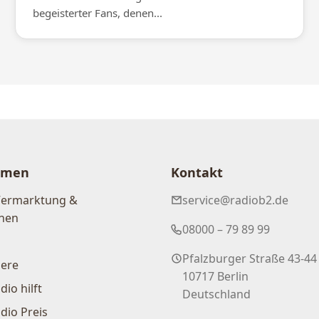
begeisterter Fans, denen...
hmen
Kontakt
Vermarktung &
service@radiob2.de
nen
08000 – 79 89 99
Pfalzburger Straße 43-44
iere
10717 Berlin
dio hilft
Deutschland
dio Preis