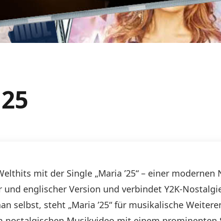
 25
Welthits mit der Single „Maria ’25“ – einer modernen
er und englischer Version und verbindet Y2K-Nostal
an selbst, steht „Maria ’25“ für musikalische Weite
em nostalgischen Musikvideo mit einem prominenten 