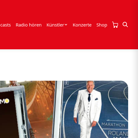
casts
Radio hören
Künstler
Konzerte
Shop