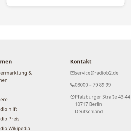
hmen
Kontakt
Vermarktung &
service@radiob2.de
nen
08000 – 79 89 99
Pfalzburger Straße 43-44
iere
10717 Berlin
dio hilft
Deutschland
dio Preis
dio Wikipedia