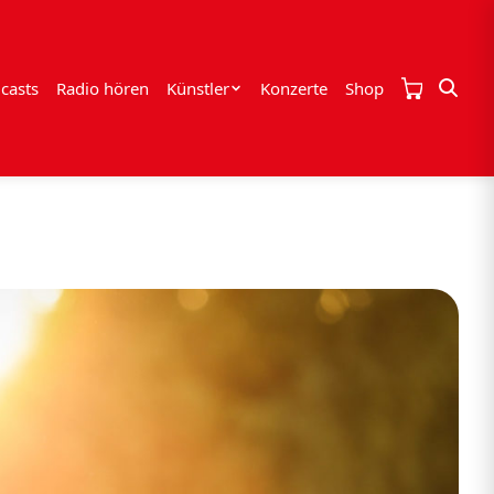
casts
Radio hören
Künstler
Konzerte
Shop