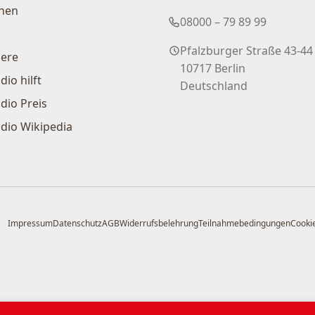
nen
08000 – 79 89 99
Pfalzburger Straße 43-44
iere
10717 Berlin
dio hilft
Deutschland
dio Preis
dio Wikipedia
Impressum
Datenschutz
AGB
Widerrufsbelehrung
Teilnahmebedingungen
Cookie