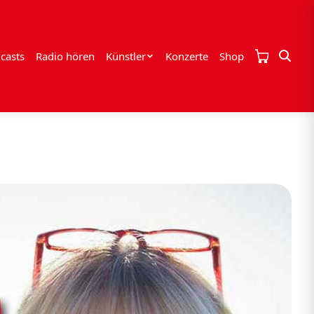
casts
Radio hören
Künstler
Konzerte
Shop