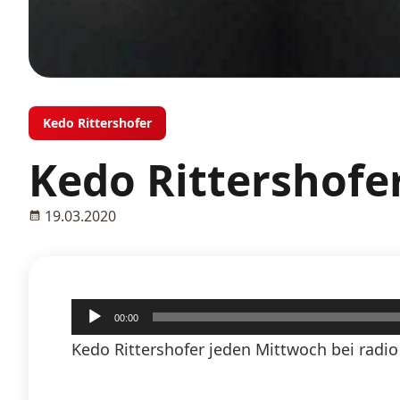
Kedo Rittershofer
Kedo Rittershofer
19.03.2020
Audio-
00:00
Player
Kedo Rittershofer jeden Mittwoch bei radio