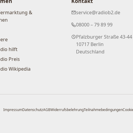
hmen
Kontakt
Vermarktung &
service@radiob2.de
nen
08000 – 79 89 99
Pfalzburger Straße 43-44
iere
10717 Berlin
dio hilft
Deutschland
dio Preis
dio Wikipedia
Impressum
Datenschutz
AGB
Widerrufsbelehrung
Teilnahmebedingungen
Cookie