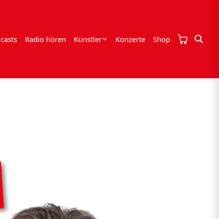
casts
Radio hören
Künstler
Konzerte
Shop