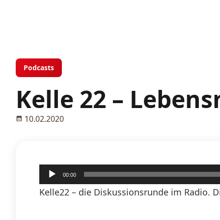
Podcasts
Kelle 22 – Lebens
10.02.2020
Audio-
00:00
Player
Kelle22 – die Diskussionsrunde im Radio. 