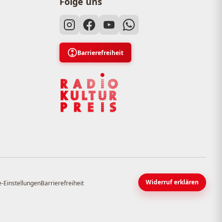
Folge uns
Barrierefreiheit
Widerruf erklären
-Einstellungen
Barrierefreiheit