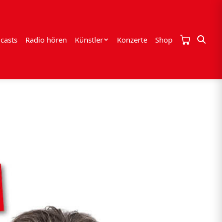
casts
Radio hören
Künstler
Konzerte
Shop