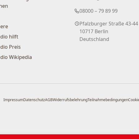
nen
08000 – 79 89 99
Pfalzburger Straße 43-44
iere
10717 Berlin
dio hilft
Deutschland
dio Preis
dio Wikipedia
Impressum
Datenschutz
AGB
Widerrufsbelehrung
Teilnahmebedingungen
Cookie