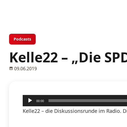
Podcasts
Kelle22 – „Die SPD
09.06.2019
Audio-
00:00
Player
Kelle22 – die Diskussionsrunde im Radio. 