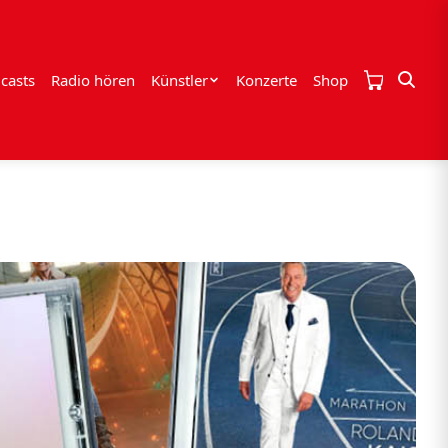
casts
Radio hören
Künstler
Konzerte
Shop