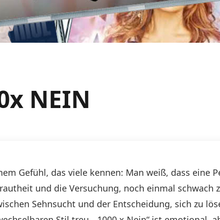
00x NEIN
einem Gefühl, das viele kennen: Man weiß, dass eine 
trautheit und die Versuchung, noch einmal schwach 
ischen Sehnsucht und der Entscheidung, sich zu lös
echselbaren Stil treu. „1000 x Nein“ ist emotional, a