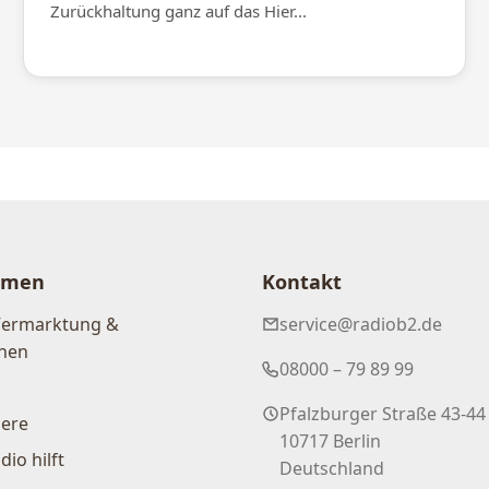
Zurückhaltung ganz auf das Hier...
hmen
Kontakt
Vermarktung &
service@radiob2.de
nen
08000 – 79 89 99
Pfalzburger Straße 43-44
iere
10717 Berlin
dio hilft
Deutschland