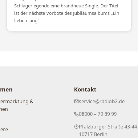
Schlagerlegende eine brandneue Single. Der Titel
ist der nächste Vorbote des Jubiläumsalbums „Ein
Leben lang".
hmen
Kontakt
Vermarktung &
service@radiob2.de
nen
08000 – 79 89 99
Pfalzburger Straße 43-44
iere
10717 Berlin