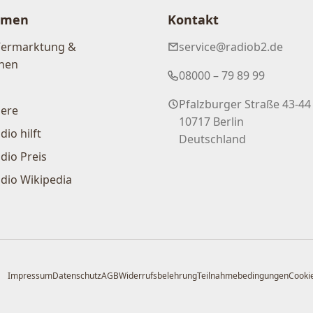
hmen
Kontakt
Vermarktung &
service@radiob2.de
nen
08000 – 79 89 99
Pfalzburger Straße 43-44
iere
10717 Berlin
dio hilft
Deutschland
dio Preis
dio Wikipedia
Impressum
Datenschutz
AGB
Widerrufsbelehrung
Teilnahmebedingungen
Cookie