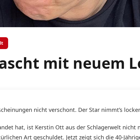
lt
rascht mit neuem 
rscheinungen nicht verschont. Der Star nimmt’s locke
elandet hat, ist Kerstin Ott aus der Schlagerwelt nic
atürlichen Art geschuldet. Jetzt zeigt sich die 40-Jäh