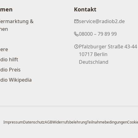
hmen
Kontakt
Vermarktung &
service@radiob2.de
nen
08000 – 79 89 99
Pfalzburger Straße 43-44
iere
10717 Berlin
dio hilft
Deutschland
dio Preis
dio Wikipedia
Impressum
Datenschutz
AGB
Widerrufsbelehrung
Teilnahmebedingungen
Cookie