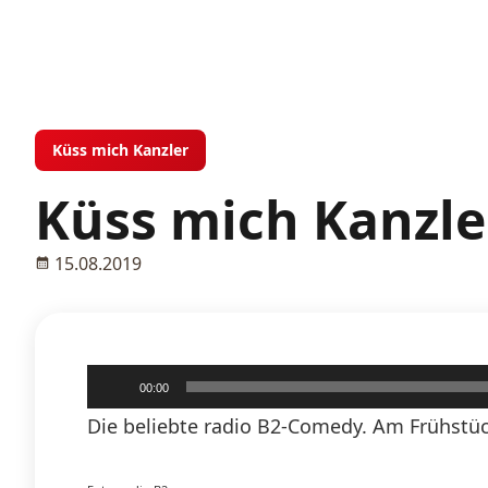
Küss mich Kanzler
Küss mich Kanzler
15.08.2019
Audio-
00:00
Player
Die beliebte radio B2-Comedy. Am Frühstück