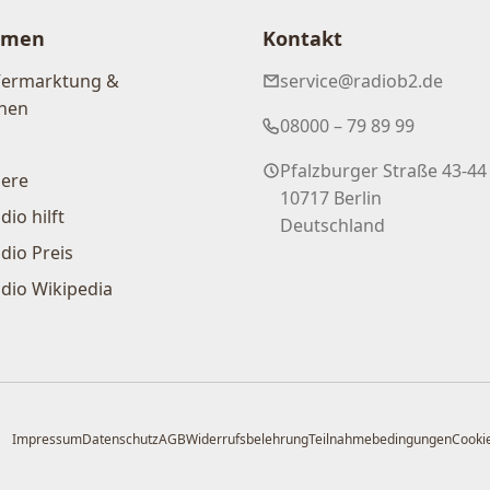
hmen
Kontakt
Vermarktung &
service@radiob2.de
nen
08000 – 79 89 99
Pfalzburger Straße 43-44
iere
10717 Berlin
dio hilft
Deutschland
dio Preis
dio Wikipedia
Impressum
Datenschutz
AGB
Widerrufsbelehrung
Teilnahmebedingungen
Cookie