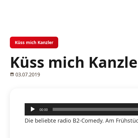
Küss mich Kanzler
Küss mich Kanzler
03.07.2019
Audio-
00:00
Player
Die beliebte radio B2-Comedy. Am Frühstück