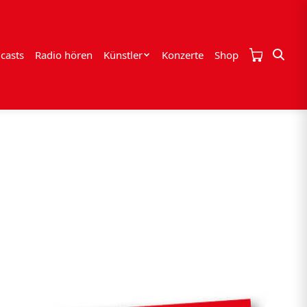
casts
Radio hören
Künstler
Konzerte
Shop