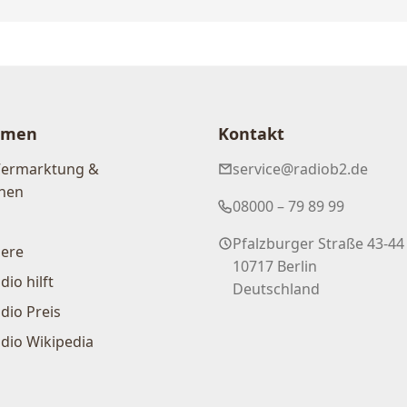
hmen
Kontakt
Vermarktung &
service@radiob2.de
nen
08000 – 79 89 99
Pfalzburger Straße 43-44
iere
10717 Berlin
dio hilft
Deutschland
dio Preis
dio Wikipedia