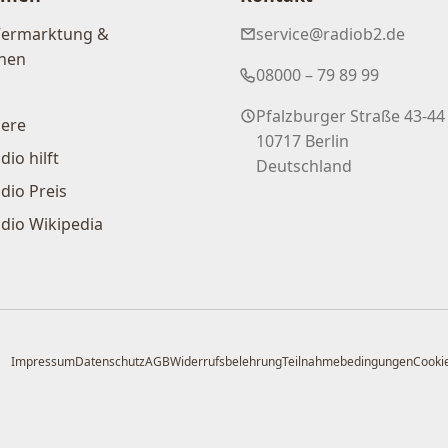
Vermarktung &
service@radiob2.de
nen
08000 – 79 89 99
Pfalzburger Straße 43-44
iere
10717 Berlin
dio hilft
Deutschland
dio Preis
dio Wikipedia
Impressum
Datenschutz
AGB
Widerrufsbelehrung
Teilnahmebedingungen
Cookie