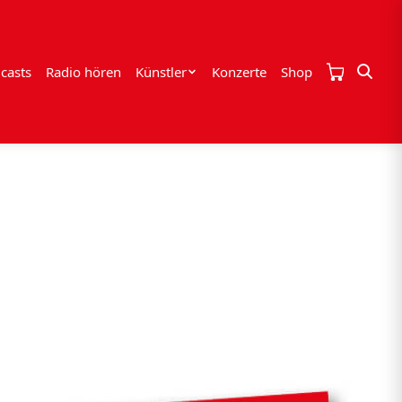
casts
Radio hören
Künstler
Konzerte
Shop