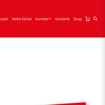
casts
Radio hören
Künstler
Konzerte
Shop