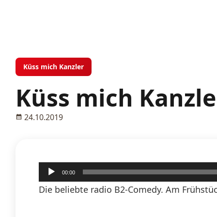
Küss mich Kanzler
Küss mich Kanzler
24.10.2019
Audio-
00:00
Player
Die beliebte radio B2-Comedy. Am Frühstück