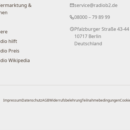
Vermarktung &
service@radiob2.de
nen
08000 – 79 89 99
Pfalzburger Straße 43-44
iere
10717 Berlin
dio hilft
Deutschland
dio Preis
dio Wikipedia
Impressum
Datenschutz
AGB
Widerrufsbelehrung
Teilnahmebedingungen
Cookie